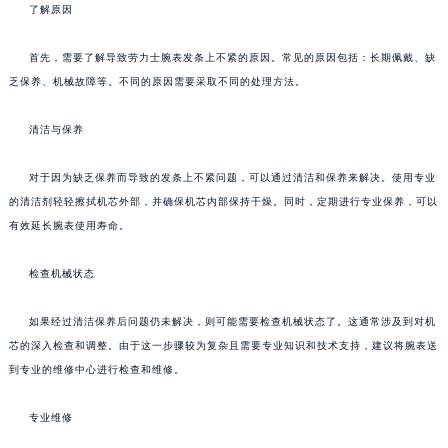
了解原因
首先，需要了解导致劳力士腕表发条上不紧的原因。常见的原因包括：长期佩戴、缺
乏保养、机械故障等。不同的原因需要采取不同的处理方法。
清洁与保养
对于因为缺乏保养而导致的发条上不紧问题，可以通过清洁和保养来解决。使用专业
的清洁剂轻轻擦拭机芯外部，并确保机芯内部保持干燥。同时，定期进行专业保养，可以
有效延长腕表使用寿命。
检查机械状态
如果经过清洁保养后问题仍未解决，则可能需要检查机械状态了。这通常涉及到对机
芯的深入检查和调整。由于这一步骤较为复杂且需要专业知识和技术支持，建议将腕表送
到专业的维修中心进行检查和维修。
专业维修