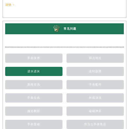
详情 >
常见问题
手表保养
网点地址
进水进灰
走时故障
新闻资讯
手表配件
手表生锈
外观清洗
抛光翻新
磕碰摔坏
手表受磁
劳力士手表售后