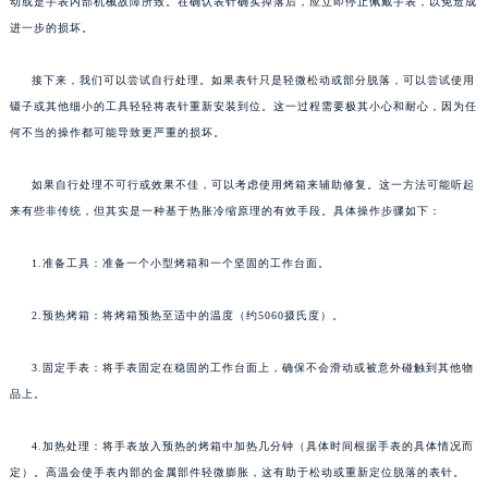
动或是手表内部机械故障所致。在确认表针确实掉落后，应立即停止佩戴手表，以免造成
进一步的损坏。
接下来，我们可以尝试自行处理。如果表针只是轻微松动或部分脱落，可以尝试使用
镊子或其他细小的工具轻轻将表针重新安装到位。这一过程需要极其小心和耐心，因为任
何不当的操作都可能导致更严重的损坏。
如果自行处理不可行或效果不佳，可以考虑使用烤箱来辅助修复。这一方法可能听起
来有些非传统，但其实是一种基于热胀冷缩原理的有效手段。具体操作步骤如下：
1.准备工具：准备一个小型烤箱和一个坚固的工作台面。
2.预热烤箱：将烤箱预热至适中的温度（约5060摄氏度）。
3.固定手表：将手表固定在稳固的工作台面上，确保不会滑动或被意外碰触到其他物
品上。
4.加热处理：将手表放入预热的烤箱中加热几分钟（具体时间根据手表的具体情况而
定）。高温会使手表内部的金属部件轻微膨胀，这有助于松动或重新定位脱落的表针。