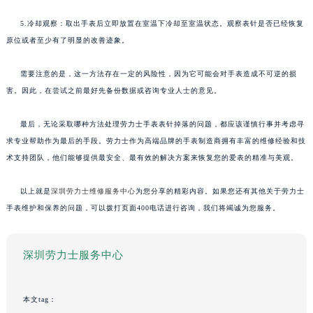
5.冷却观察：取出手表后立即放置在室温下冷却至室温状态。观察表针是否已经恢复
原位或者至少有了明显的改善迹象。
需要注意的是，这一方法存在一定的风险性，因为它可能会对手表造成不可逆的损
害。因此，在尝试之前最好先备份数据或咨询专业人士的意见。
最后，无论采取哪种方法处理劳力士手表表针掉落的问题，都应该谨慎行事并考虑寻
求专业帮助作为最后的手段。劳力士作为高端品牌的手表制造商拥有丰富的维修经验和技
术支持团队，他们能够提供最安全、最有效的解决方案来恢复您的爱表的精准与美观。
以上就是
深圳劳力士维修服务中心
为您分享的精彩内容。如果您还有其他关于劳力士
手表维护和保养的问题，可以拨打页面400电话进行咨询，我们将竭诚为您服务。
深圳劳力士服务中心
本文tag：