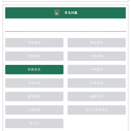
常见问题
手表保养
网点地址
进水进灰
走时故障
新闻资讯
手表配件
手表生锈
外观清洗
抛光翻新
磕碰摔坏
手表受磁
劳力士手表售后
劳力士