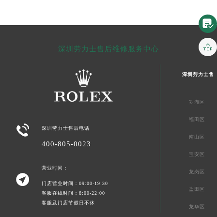


深圳劳力士售后维修服务中心
深圳劳力士售
罗湖区
福田区

深圳劳力士售后电话
南山区
400-805-0023
宝安区
营业时间：
龙岗区

门店营业时间：09:00-19:30
盐田区
客服在线时间：8:00-22:00
客服及门店节假日不休
龙华区