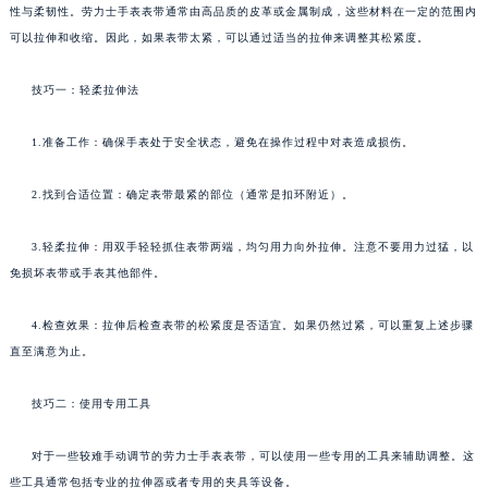
性与柔韧性。劳力士手表表带通常由高品质的皮革或金属制成，这些材料在一定的范围内
可以拉伸和收缩。因此，如果表带太紧，可以通过适当的拉伸来调整其松紧度。
技巧一：轻柔拉伸法
1.准备工作：确保手表处于安全状态，避免在操作过程中对表造成损伤。
2.找到合适位置：确定表带最紧的部位（通常是扣环附近）。
3.轻柔拉伸：用双手轻轻抓住表带两端，均匀用力向外拉伸。注意不要用力过猛，以
免损坏表带或手表其他部件。
4.检查效果：拉伸后检查表带的松紧度是否适宜。如果仍然过紧，可以重复上述步骤
直至满意为止。
技巧二：使用专用工具
对于一些较难手动调节的劳力士手表表带，可以使用一些专用的工具来辅助调整。这
些工具通常包括专业的拉伸器或者专用的夹具等设备。