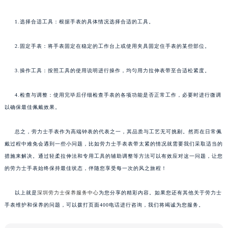
1.选择合适工具：根据手表的具体情况选择合适的工具。
2.固定手表：将手表固定在稳定的工作台上或使用夹具固定住手表的某些部位。
3.操作工具：按照工具的使用说明进行操作，均匀用力拉伸表带至合适松紧度。
4.检查与调整：使用完毕后仔细检查手表的各项功能是否正常工作，必要时进行微调
以确保最佳佩戴效果。
总之，劳力士手表作为高端钟表的代表之一，其品质与工艺无可挑剔。然而在日常佩
戴过程中难免会遇到一些小问题，比如劳力士手表表带太紧的情况就需要我们采取适当的
措施来解决。通过轻柔拉伸法和专用工具的辅助调整等方法可以有效应对这一问题，让您
的劳力士手表始终保持最佳状态，伴随您享受每一次的风之旅程！
以上就是
深圳劳力士保养服务中心
为您分享的精彩内容。如果您还有其他关于劳力士
手表维护和保养的问题，可以拨打页面400电话进行咨询，我们将竭诚为您服务。