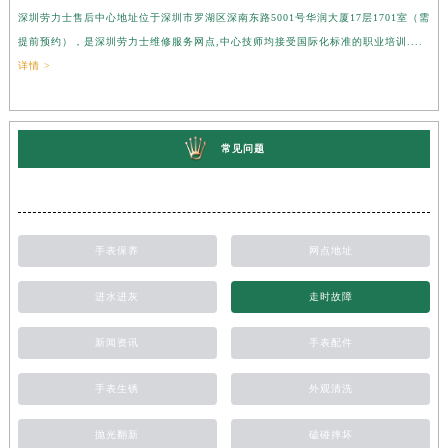
深圳劳力士售后中心地址位于深圳市罗湖区深南东路5001号华润大厦17层1701室（需
提前预约），是深圳劳力士维修服务网点,中心技师均接受国际化标准的职业培训....
详情 >
常见问题
手表保养
网点地址
进水进灰
走时故障
新闻资讯
手表配件
手表生锈
外观清洗
抛光翻新
磕碰摔坏