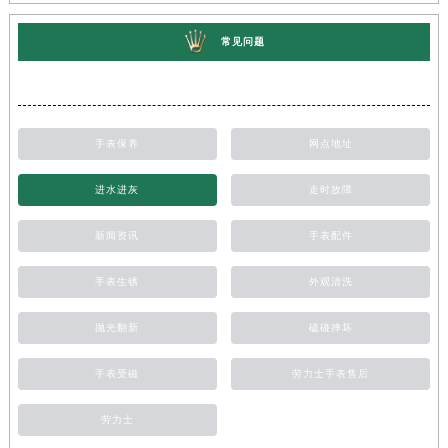
常见问题
手表保养
网点地址
进水进灰
走时故障
新闻资讯
手表配件
手表生锈
外观清洗
抛光翻新
磕碰摔坏
手表受磁
劳力士手表售后
劳力士